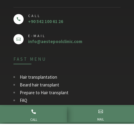
CALL

+90 542 100 61 26
E-MAIL

info@aestepoolclinic.com
FAST MENU
Hair transplantation
Beard hair transplant
Prepare to Hair transplant
FAQ
Price


Contact
MAIL
CALL