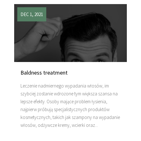
DEC 1, 2021
Baldness treatment
Leczenie nadmiernego wypadania włosów, im
szybciej zostanie wdrożone tym większa szansa na
lepsze efekty. Osoby mające problem łysienia,
najpierw próbują specjalistycznych produktów
kosmetycznych, takich jak szampony na wypadanie
włosów, odżywcze kremy, wcierki oraz...