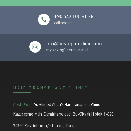
+90 542 100 61 26

call and ask
info@aestepoolclinic.com

any asking? send e-mail…
HAIR TRANSPLANT CLINIC
AestePool-
Dr. Ahmed Altan’s Hair transplant Clinic
Kazlıçeşme Mah. Demirhane cad. Büyükyalı H blok 34020,
34360 Zeytinburnu/İstanbul, Turcja