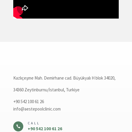
Kazlıçeşme Mah. Demirhane cad. Büyükyalı H blok 34020,
34360 Zeytinburnu/İstanbul, Turkiye
+90 542 100 61 26
info@aestepoolclinic.com
CALL

+90 542 100 61 26