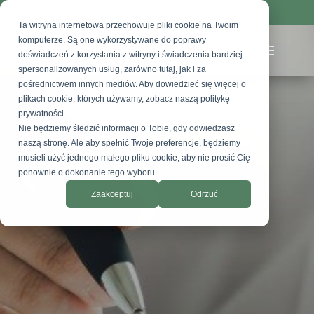
AestePool Clinic
Hair transplant in Turkiye
Ta witryna internetowa przechowuje pliki cookie na Twoim
komputerze. Są one wykorzystywane do poprawy
doświadczeń z korzystania z witryny i świadczenia bardziej
spersonalizowanych usług, zarówno tutaj, jak i za
pośrednictwem innych mediów. Aby dowiedzieć się więcej o
plikach cookie, których używamy, zobacz naszą politykę
prywatności.
Nie będziemy śledzić informacji o Tobie, gdy odwiedzasz
naszą stronę. Ale aby spełnić Twoje preferencje, będziemy
musieli użyć jednego małego pliku cookie, aby nie prosić Cię
ponownie o dokonanie tego wyboru.
Zaakceptuj
Odrzuć