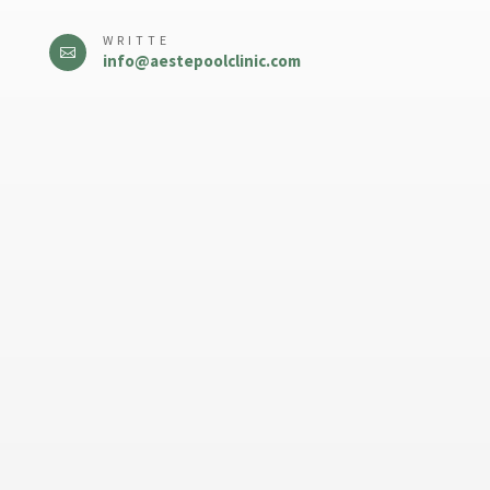
WRITTE

info@aestepoolclinic.com