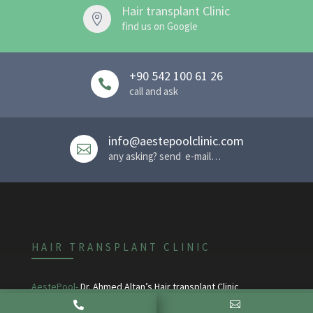
Hair transplant Clinic

find us on Google
+90 542 100 61 26

call and ask
info@aestepoolclinic.com

any asking? send e-mail…
HAIR TRANSPLANT CLINIC
AestePool-
Dr. Ahmed Altan’s Hair transplant Clinic


Kazlıçeşme Mah. Demirhane cad. Büyükyalı H blok 34020,